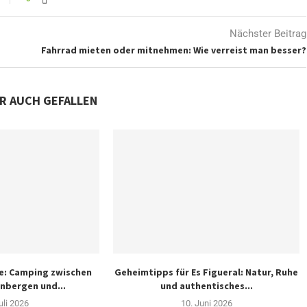
Nächster Beitrag
Fahrrad mieten oder mitnehmen: Wie verreist man besser?
IR AUCH GEFALLEN
e: Camping zwischen
Geheimtipps für Es Figueral: Natur, Ruhe
nbergen und...
und authentisches...
uli 2026
10. Juni 2026