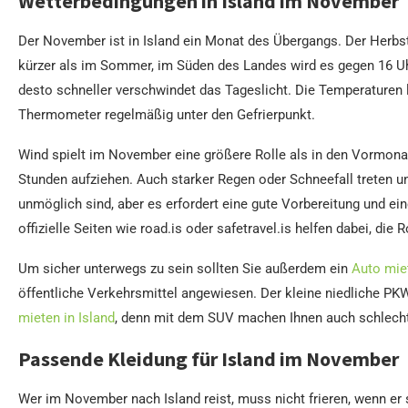
Wetterbedingungen in Island im November
Der November ist in Island ein Monat des Übergangs. Der Herbst 
kürzer als im Sommer, im Süden des Landes wird es gegen 16 Uhr
desto schneller verschwindet das Tageslicht. Die Temperaturen l
Thermometer regelmäßig unter den Gefrierpunkt.
Wind spielt im November eine größere Rolle als in den Vormona
Stunden aufziehen. Auch starker Regen oder Schneefall treten u
unmöglich sind, aber es erfordert eine gute Vorbereitung und ei
offizielle Seiten wie road.is oder safetravel.is helfen dabei, die
Um sicher unterwegs zu sein sollten Sie außerdem ein
Auto miet
öffentliche Verkehrsmittel angewiesen. Der kleine niedliche PKW
mieten in Island
, denn mit dem SUV machen Ihnen auch schlecht
Passende Kleidung für Island im November
Wer im November nach Island reist, muss nicht frieren, wenn er si