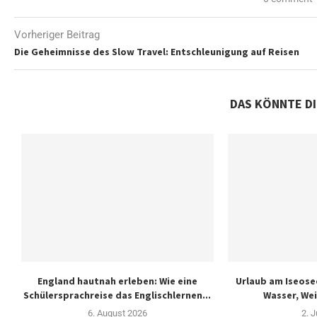
Vorheriger Beitrag
Die Geheimnisse des Slow Travel: Entschleunigung auf Reisen
DAS KÖNNTE D
England hautnah erleben: Wie eine
Urlaub am Iseose
Schülersprachreise das Englischlernen...
Wasser, Wei
6. August 2026
2. J